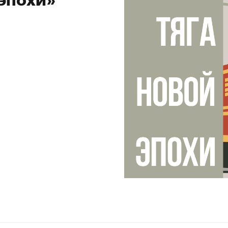
 эпохи»