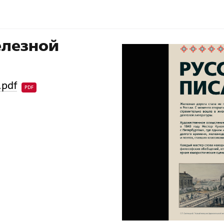
елезной
.pdf