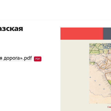
азская
я дорога».pdf