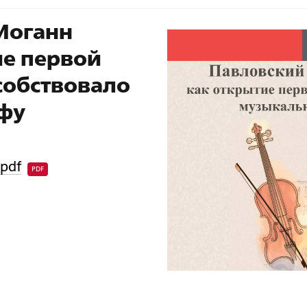
Иоганн
е первой
собствовало
фу
pdf