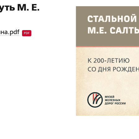
ть М. Е.
на.pdf