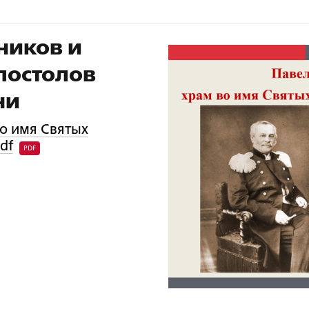
ников и
постолов
ни
о имя Святых
df