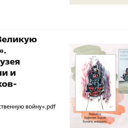
Великую
».
узея
ии и
ков-
твенную войну».pdf