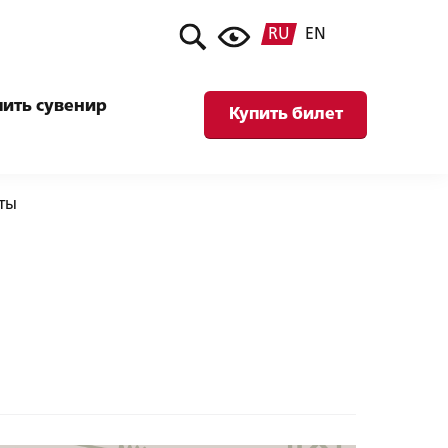
RU
EN
пить сувенир
Купить билет
ты