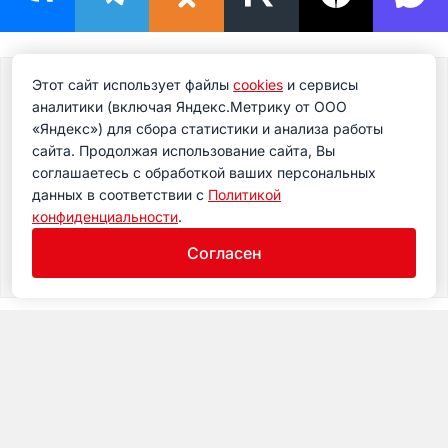
Этот сайт использует файлы
cookies
и сервисы
Подпишитесь на новости
аналитики (включая Яндекс.Метрику от ООО
Подпишитесь на рассылку сегодня и узнавайте
«Яндекс») для сбора статистики и анализа работы
первым о самом важном.
сайта. Продолжая использование сайта, Вы
соглашаетесь с обработкой ваших персональных
данных в соответствии с
Политикой
конфиденциальности
.
Согласен
Музей
Посещение
Экспозиция