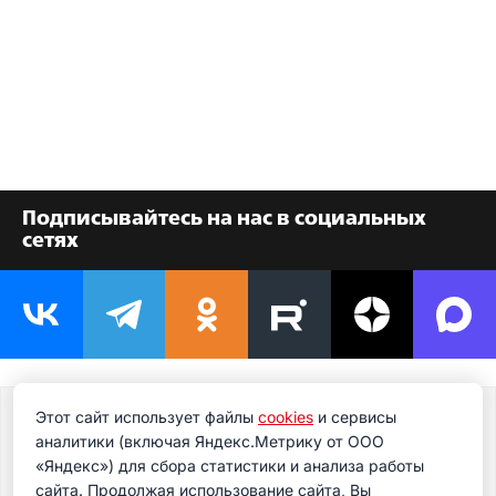
Подписывайтесь на нас в социальных
сетях
Этот сайт использует файлы
cookies
и сервисы
Подпишитесь на новости
аналитики (включая Яндекс.Метрику от ООО
Подпишитесь на рассылку сегодня и узнавайте
«Яндекс») для сбора статистики и анализа работы
первым о самом важном.
сайта. Продолжая использование сайта, Вы