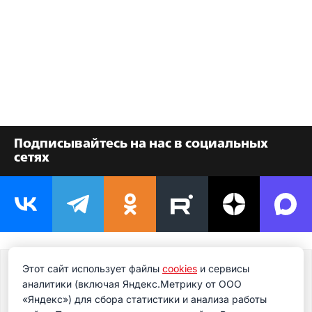
Подписывайтесь на нас в социальных
сетях
Этот сайт использует файлы
cookies
и сервисы
Подпишитесь на новости
аналитики (включая Яндекс.Метрику от ООО
Подпишитесь на рассылку сегодня и узнавайте
«Яндекс») для сбора статистики и анализа работы
первым о самом важном.