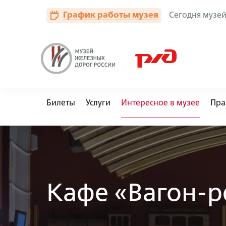
🏟
🚃
📏
🚂
График работы музея
Сегодня музей 
Билеты
Услуги
Интересное в музее
Пра
Автобусы
Кафе «Вагон-р