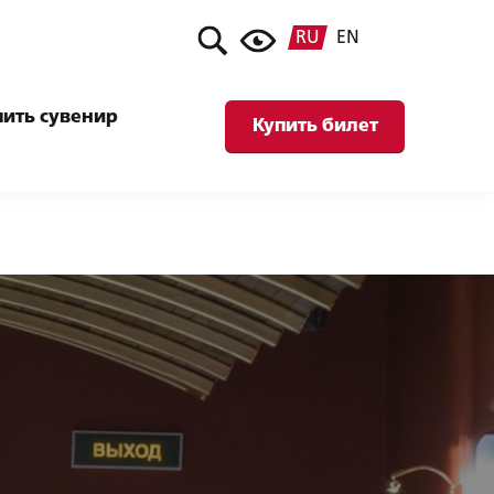
RU
EN
пить сувенир
Купить билет