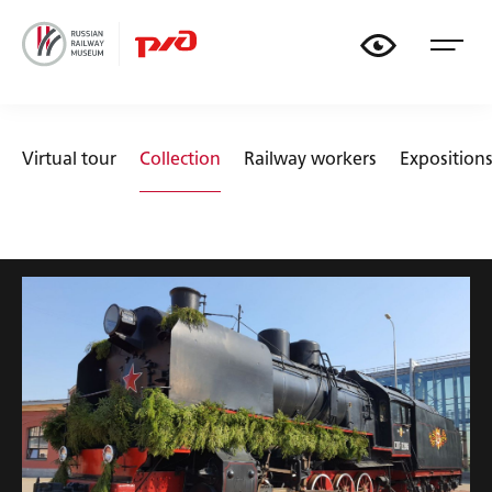
🏟
🚃
📏
🚂
Virtual tour
Collection
Railway workers
Exposition