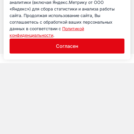
Подпишитесь на рассылку сегодня и узнавайте
аналитики (включая Яндекс.Метрику от ООО
первым о самом важном.
«Яндекс») для сбора статистики и анализа работы
сайта. Продолжая использование сайта, Вы
соглашаетесь с обработкой ваших персональных
данных в соответствии с
Политикой
конфиденциальности
.
Согласен
Museum
Visiting
Exposition
© 2017-2026 Russian Railway Museum