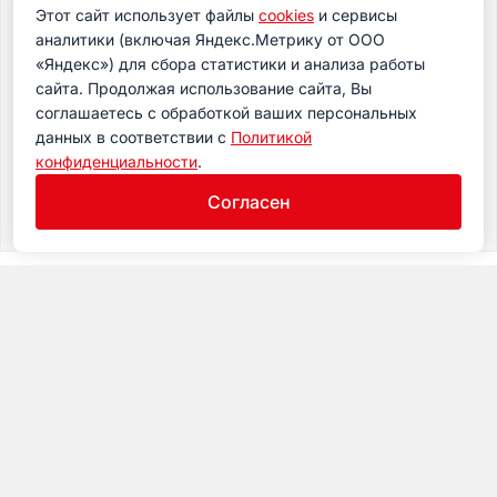
Этот сайт использует файлы
cookies
и сервисы
Подпишитесь на новости
аналитики (включая Яндекс.Метрику от ООО
Подпишитесь на рассылку сегодня и узнавайте
«Яндекс») для сбора статистики и анализа работы
первым о самом важном.
сайта. Продолжая использование сайта, Вы
соглашаетесь с обработкой ваших персональных
данных в соответствии с
Политикой
конфиденциальности
.
Согласен
Музей
Посещение
Экспозиция
Календарь