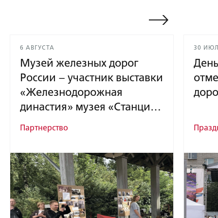
6 АВГУСТА
30 ИЮ
Музей железных дорог
Ден
России – участник выставки
отме
«Железнодорожная
доро
династия» музея «Станция
на 63-й версте»
Партнерство
Празд